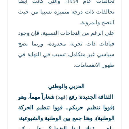
تحالفات عام 1954، والتي كانت أيضا
تحالفات ذات درجة متميزة نسبيا من حيث
النضج والمرونة.
على الرغم من النجاحات النسبية، فإن وجود
قيادات ذات تجربة محدودة، وربما نضج
سياسي غير متكامل، تسبب في النهاية في
ظهور الانقسامات.
الحزبي والوطني
الثقافة الجديدة
:
رفع
(فهد)
شعاراً مهماً، وهو
(
قووا تنظيم حزبكم.. قووا تنظيم الحركة
الوطنية)، وهنا جمع بين الوطنية والشيوعية،
ماهي رؤيتك لهذا الشعار؟ وهل يمكن