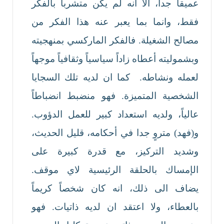
عميقا جدا، الا انه لم يكن متشرباً بالفكر
فقط، وانما بما يعبر عنه هذا الفكر من
مصالح الشغيلة. فالفكر الماركسي بمنهجيته
وبشموليته أعطاه زاداً سياسياً وثقافياً موجهاً
لعمله ونشاطه. كما ان لديه تلك السجايا
الشخصية المتميزة. فهو منضبط انضباطاً
عالياً، ولديه استعداد كبير للعمل الدؤوب.
و(فهد) متروٍ جدا في أحكامه، قليل الحديث،
وشديد التركيز، مع قدرة كبيرة على
الإمساك بالحلقة الرئيسية لاي موقف.
يضاف الى ذلك، انه كان شخصاً كريماً
بالعطاء، ولا اعتقد ان لديه ذاتيات. فهو