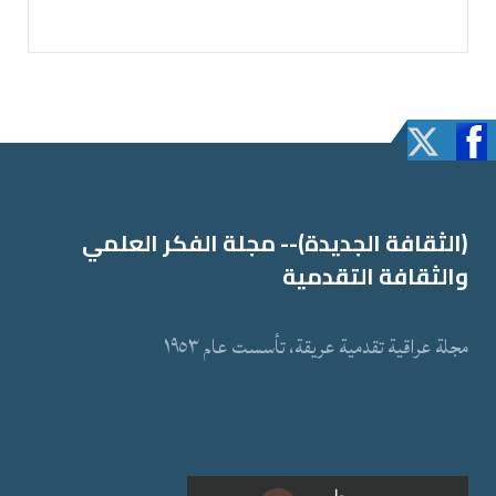
(الثقافة الجدیدة)-- مجلة الفكر العلمي
والثقافة التقدمیة
مجلة عراقیة تقدمیة عریقة، تأسست عام ١٩٥٣