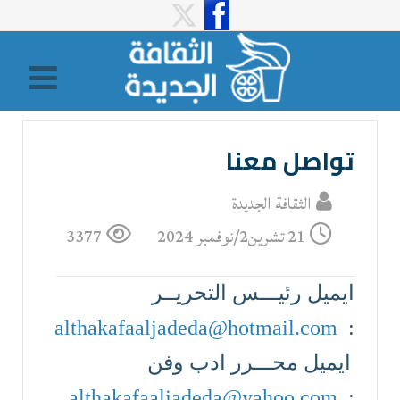
تواصل معنا
الثقافة الجديدة
21 تشرين2/نوفمبر 2024
3377
ايميل رئيـــس التحريــر
althakafaaljadeda@hotmail.com
:
ايميل محـــرر ادب وفن
althakafaaljadeda@yahoo.com
: