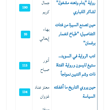
رواية "ينام وذهنه مشغول"
جمال
190
لشاكر الانباري
كريم
حين تصنع السيرة من فتات
بهاء
التفاصيل: "طباخ انغمار
93
إيعالي
برغمان"
ادب الرواية في السويد..
أنور
ستيغ لارسون ورواية الفتاة
115
صباح
ذات وشم التنين نموذجاً
حين يروي التاريخ ما أغفلته
معتز عناد
134
السياسة
غزوان
موفق