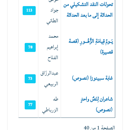
تحولات النقد التشكيلي من
جواد
113
الحداثة إلى ما بعد الحداثة
الطائي
محمد
يَــومُ قِيامَةِ الزُّهُـــورِ (قصة
إبراهيم
78
قصيرة)
الفلاح
عبدالرزّاق
غابة سبينوزا (نصوص)
73
الربيعي
شاعران لِنَصٌ واحدٍ
طه
77
(نصوص)
الزرباطي
الصفحة 1 من 40