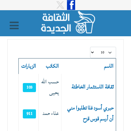
عدد الإظهارات:
الاسم
الكاتب
الزيارات
المقالات
حسب الله
ثقافة الاستثمار الخاطئة
103
يحيى
حبري أسود فلا تطلبوا مني
علاء حمد
911
أن أرسم قوس قزح