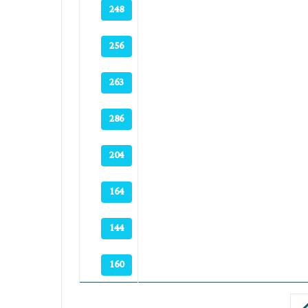
248
256
263
286
204
164
144
160