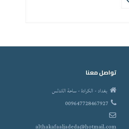
تواصل معنا
بغداد - الكرادة - ساحة الاندلس
009647728467927
althakafaaljadeda@hotmail.com