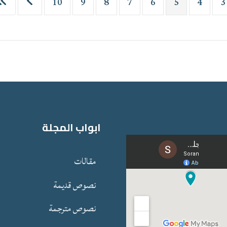
10
9
8
7
6
5
4
3
ابواب المجلة
مقالات
نصوص قدیمة
نصوص مترجمة