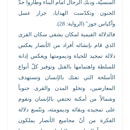
المنسيّة، ودبك الرجال أمام البناء وطاروا حدّ
الجنون وتكدّست الهدايا، جرار عسل
وأكياس جوز" (الرواية: 28).
فالدلالة القيمية لمكان يشفي سكان القرى
الذي قام بإنشائه أفراد من الأنصار يعكس
دلالة تمجيد للحياة وديمومتها ويعكس إدانة
للسلطة واهتمامها بالقتل وتوفير كلّ أنواع
الأسلحة التي تفتك بالإنسان وتستهدف
المعارضين، وتخلو المدن والقرى جنوباً
وشمالاً من أمكنة تحتفي بالإنسان وتقوم
على تمجيده وبقائه وديمومته، وتتّسع دلالة
الفكرة من أنّ مجاميع الأنصار يملكون