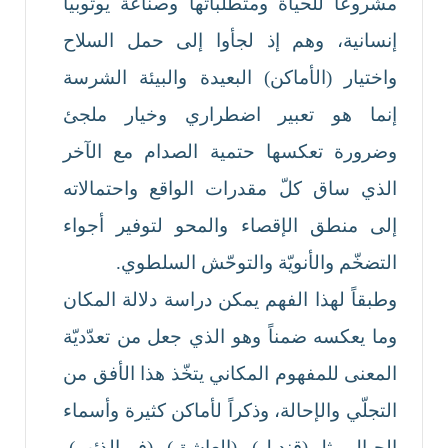
مشروعاً للحياة ومتطلباتها وصناعة يوتوبيا
إنسانية، وهم إذ لجأوا إلى حمل السلاح
واختيار (الأماكن) البعيدة والبيئة الشرسة
إنما هو تعبير اضطراري وخيار ملجئ
وضرورة تعكسها حتمية الصدام مع الآخر
الذي ساق كلّ مقدرات الواقع واحتمالاته
إلى منطق الإقصاء والمحو لتوفير أجواء
التضخّم والأنويّة والتوحّش السلطوي.
وطبقاً لهذا الفهم يمكن دراسة دلالة المكان
وما يعكسه ضمناً وهو الذي جعل من تعدّديّة
المعنى للمفهوم المكاني يتخّذ هذا الأفق من
التجلّي والإحالة، وذكراً لأماكن كثيرة وأسماء
الجبال مثل (قنديل) و(العاشق) و(فم الذئب)،