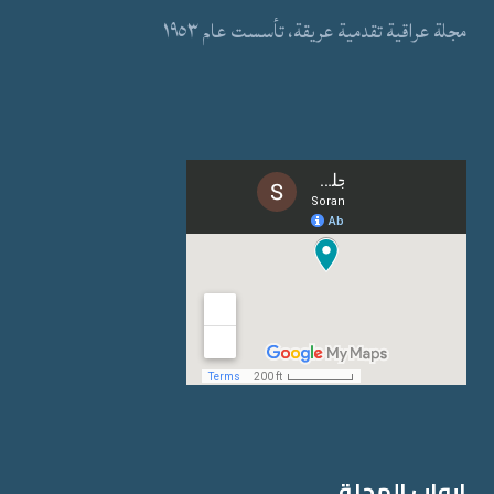
مجلة عراقیة تقدمیة عریقة، تأسست عام ١٩٥٣
ابواب المجلة