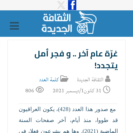
غرّة عام آخر .. و فجر أمل
يتجدد!
الثقافة الجديدة
كلمة العدد
31 كانون1/ديسمبر 2021
806
مع صدور هذا العدد (428)، يكون العراقيون
قد طووا، منذ أيام، آخر صفحات السنة
الماضية (2021). وها هم يشرعون فعلا، في