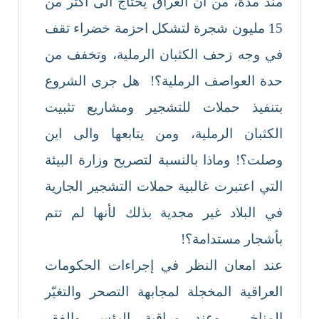
منذ مدة، من ان العراق يحتاج الى أكثر من
15 مليون شجرة لتشكل احزمة خضراء تقف
في وجه زحف الكثبان الرملية، وتخفف من
حدة العواصف الرملية؟! هل جرى الشروع
بتنفيذ حملات للتشجير ومشاريع تثبيت
الكثبان الرملية، ومن يتابعها والى اين
وصلت؟! وماذا بالنسبة لتصريح وزارة البيئة
التي اعتبرت غالبية حملات التشجير الجارية
في البلاد غير مجدية بذلك لأنها لم تتم
بأشجار مستدامة؟!
عند امعان النظر في إجراءات الحكومات
العراقية المخجلة لمجابهة التصحر والتغيّر
المناخي، وعند مراقبة البؤس والفقر