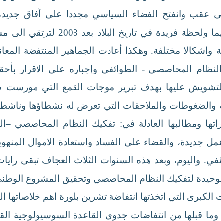
لى عقب وانفتح الفضاء السياسي مجددا على آفاق جديدة
الاحتجاجية والحراك الواسع الجديد تح
واشكالا مختلفة. وهكذا أعادت الجماهير المنتفضة المع
النظام المحاصصي - الطوائفي وإجباره على الاقرار بأحق
التشويش عليها بهدف تبرير موجات القمع التي مورست ض
 والضغوطات والملاحقات التي تعرض له نشطاؤها وناشطاتها
راتها ومطالبها العادلة في: تفكيك النظام المحاصصي –
جديدة، والقضاء على الفساد واستعادة الاموال المنهوبة، و
ئفي. واليوم، وبعد هذه السنوات الثلاث العجاف تبقى رايا
اة الوحيدة لتفكيك النظام المحاصصي وتحقيق المشروع الوطن
 الكبرى التي اتخذتها انتفاضة تشرين بلورة اهم خلاصاتها 
ن وما قبلها من انتفاضات جدوى القاعدة السوسيولوجية القا