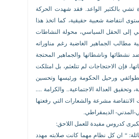
 تشي بالكثير الواعد. فقد شهدت الحركة
ولا مهما ولحظة فريدة في تاريخ البلاد بعد 2003 لترتقي الى مستوى انتفاضة شعبية حقيقية، كما اتخذ هذا
اني إلى الحقل السياسي، محولة النشاطات
ية مطالب الجماهير الغاضبة رغم مناوراته
د نشطائها وناشطاتها والجماهير المحتجة
، فإن الاحتجاجات لم تتلعثم، بل امتلكت
الطوائفي ورحيل الحكومة ورئيسها وتحسين
تحقيق العدالة الاجتماعية.. والكرامة ....
ت الانتفاضة مشرعة والشعارات التي رفعتها
ي-المدني- الديمقراطي.
الكبرى كدروس مفيدة للعمل اللاحق:
ئلة: “ ان كل نظام مهما كانت صلابته مهدد