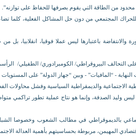
 محدود من الطاقة التي يقوم بصرفها للحفاظ على توازنه”.
للحراك المجتمعي من دون حل المشاكل الفعلية، كلما تضا
لثورة والانتفاضة باعتبارها ليس عملا فوقيا، انقلابيا، بل م
لى التحالف البيروقراطي/ الكومبرادوري/ الطفيلي/ الرأسم
لنهابة - “المافيات” - وبين “جهاز الدولة” على المستويات ا
قراطية الاجتماعية والديمقراطية السياسية وفشل محاولات الف
ر ليس وليد الصدفة، وإنما هو نتاج عملية تطور تراكمي متواص
جتماعي بالديموقراطي في مطالب الشعوب وخصوصا الشبا
تصادي المهيمن، مربوطة بحساسيتهم بأهمية العدالة الاجتماع