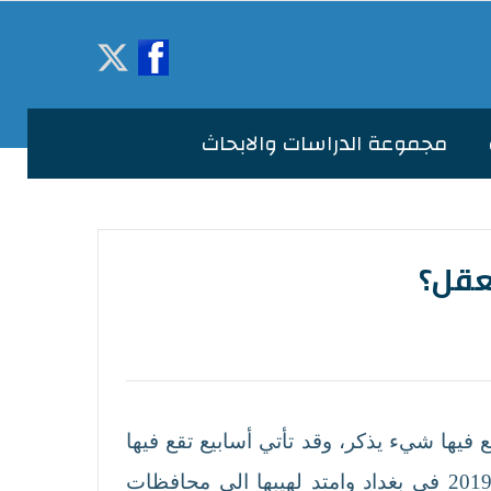
مجموعة الدراسات والابحاث
: “ قد تمرّ عقود لا يقع فيها شيء يذكر، وقد تأتي أسابيع تقع فيها
عقود”. والواقع أنه في خلال تلك الايام وتحديدا منذ انطلاق شرارة الاحتجاجات في الاول من اكتوبر 2019 في بغداد وامتد لهيبها الى محافظات