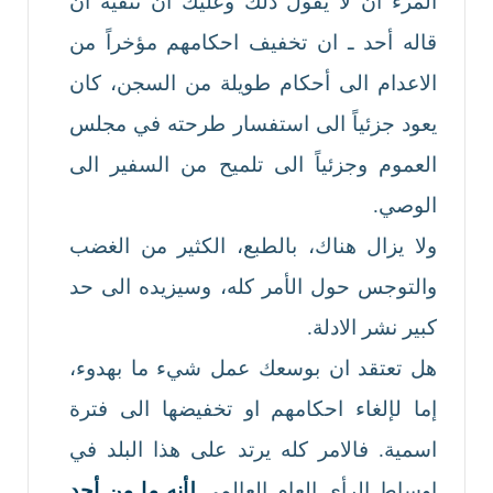
المرء ان لا يقول ذلك وعليك ان تنفيه ان
قاله أحد ـ ان تخفيف احكامهم مؤخراً من
الاعدام الى أحكام طويلة من السجن، كان
يعود جزئياً الى استفسار طرحته في مجلس
العموم وجزئياً الى تلميح من السفير الى
الوصي.
ولا يزال هناك، بالطبع، الكثير من الغضب
والتوجس حول الأمر كله، وسيزيده الى حد
كبير نشر الادلة.
هل تعتقد ان بوسعك عمل شيء ما بهدوء،
إما لإلغاء احكامهم او تخفيضها الى فترة
اسمية. فالامر كله يرتد على هذا البلد في
اوساط الرأي العام العالمي
لأنه ما من أحد