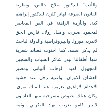
والأدب" للدكتور صلاح خالص، ونظرية
القانون الصرفة لهانز كلزن للدكتور إبراهيم
كبة، والأزمة الراهنة في الفن المعاصر
لمحمود صبري، وإميل زولا.. فارس الحق
لاندريه موروا. والبيروقراطية والدولة لباحث
لم يذكر اسمه. كما احتوت قصائد شعرية
منها أطفالنا لبدر شاكر السياب والسجين
المجهول لعبد الوهاب ألبياتي ومصير
العشاق لكوران، واغنية رجل عند خشبة
الاعدام لاراغون تعريب عبد الملك نوري.
وكان هناك نصوص مسرحية منها العادلون
لالبير كامو تعريب نهاد التكرلي. وثمة