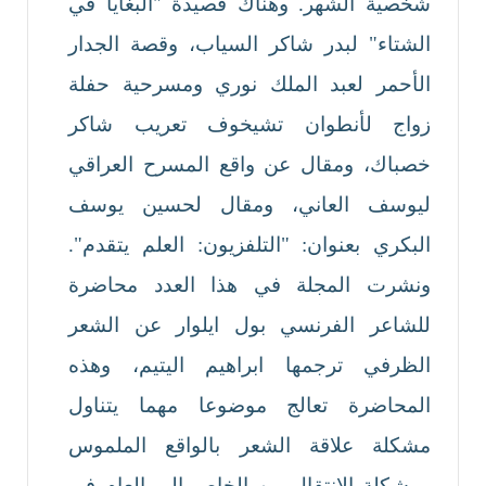
شخصية الشهر. وهناك قصيدة "البغايا في
الشتاء" لبدر شاكر السياب، وقصة الجدار
الأحمر لعبد الملك نوري ومسرحية حفلة
زواج لأنطوان تشيخوف تعريب شاكر
خصباك، ومقال عن واقع المسرح العراقي
ليوسف العاني، ومقال لحسين يوسف
البكري بعنوان: "التلفزيون: العلم يتقدم".
ونشرت المجلة في هذا العدد محاضرة
للشاعر الفرنسي بول ايلوار عن الشعر
الظرفي ترجمها ابراهيم اليتيم، وهذه
المحاضرة تعالج موضوعا مهما يتناول
مشكلة علاقة الشعر بالواقع الملموس
ومشكلة الانتقال من الخاص الى العام في