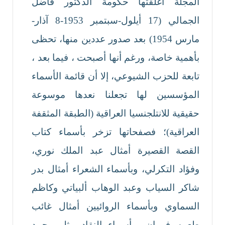
المجلة أغلقتها حكومة الدكتور فاضل
الجمالي (17 أيلول-سبتمبر 1953-8 آذار-
مارس 1954) بعد صدور عددين منها، تحظى
بأهمية خاصة، ورغم أنها أصبحت ، فيما بعد ،
تابعة للحزب الشيوعي، إلا أن قائمة الأسماء
المؤسسين لها تجعلنا نعدها موسوعة
حقيقية للانتلجنسيا العراقية (الطبقة المثقفة
العراقية)؛ فصفحاتها تزخر بأسماء كتاب
القصة القصيرة أمثال عبد الملك نوري،
وفؤاد التكرلي، وبأسماء الشعراء أمثال بدر
شاكر السياب وعبد الوهاب ألبياتي وكاظم
السماوي وبأسماء الروائيين أمثال غائب
طعمه فرمان وبأسماء النقاد مثل محمد