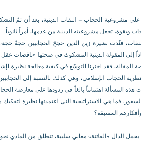
على مشروعية الحجاب – النقاب الدينية، بعد أن تمّ التش
وبقوة، تجعل مشروعيته الدينية من عدمها، أمراً ثانوياً.
نقاب، فنّدت نظيرة زين الدين حججَ الحجابيين حجةً حجة،
اداً إلى المقولة الدينية المشكوك في صحتها «ناقصات عقل 
صة للمقالة، فقد اخترنا التوسّع في كيفية معالجة نظيرة لإش
ظرية الحجاب الإسلامي، وهي كذلك بالنسبة إلى الحجابيين 
 هذه المسألة اهتماماً بالغاً في ردودها على معارضة الحجابي
فور. فما هي الاستراتيجية التي اعتمدتها نظيرة لتفكيك م
وأفكارهم المسبقة؟
مل الدال «الفاتنة» معاني سلبية، تنطلق من المادي نحو 