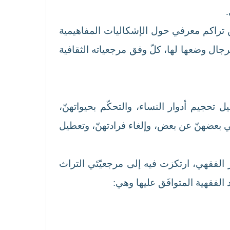
.
عن تراكم معرفي حول الإشكاليات المفاهيمية
جال وضعها لها، كلّ وفق مرجعياته الثقافية
 تحجيم أدوار النساء، والتحكّم بحيواتهنّ،
لي بعضهنّ عن بعض، وإلغاء فرادتهنّ، وتعطيل
 الفقهي، ارتكزت فيه إلى مرجعيّتَي التراث
 الفقهية المتوافَق عليها وهي: