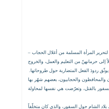
ؤيتها لتحرير المرأة المسلمة من أغلال الحجاب –
 إلى حرمانهنّ من التعليم والعمل، والخروج
ن والمحافظون والحجابيون، بعضهم شهّر بها
 السفور بالقتل، وتعرّضت هي نفسها لمحاولة
بلاد الشام حول السفور، والذي كان متخلّفاً