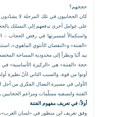
حججهم؟
كان الحجابيون في تلك المرحلة لا يشدّدون 
على عوامل أخرى تدفعهم إلى التمسّك بالحجاب 
واستكمالاً لمسيرتها في رفض الحجاب – ال
«الفتنة» و«النقصان الأنثوي الماهوي»، استن
بيد أنّنا ونظراً إلى محدودية المساحة المخص
حجة «الفتنة» هي «الركيزة الأساسية» في ن
أوتوا من قوة، والسبب الثاني لأنّ نظيرة أولت
الأولى في مسيرة النضال الفكري من أجل الس
الفتنة ولتسفيه مسلّمات ومزاعم الحجابيين 
أولاً: في تعريف مفهوم الفتنة
وفق تعريف ابن منظور في «لسان العرب»، يح