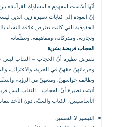
أنّها أسّست لمفهوم «المساواة القرآنية» بين
إنّ العودة إلى كتابات نظيرة زين الدين ليس
الحقوقية التي كانت تعترض علاقة النساء بال
وتجاربه، ومدركاته، ومفاهيمه، وتطلّعاته.
الحجاب فريضة بشرية
تفترض نظيرة أنّ الحجاب – النقاب ليس فريضة
وحرمانهنّ حقهنّ في الحرية، والاعتراف، والم
وظائف حواسهنّ، ومنعهنّ من الرؤية، والتنفّس
أثبتت نظيرة أنّ الحجاب – النقاب ليس فريضة
الأساسيتين، الكتاب والسنّة، دون الأخذ بتفاس
التيسير لا التعسير.