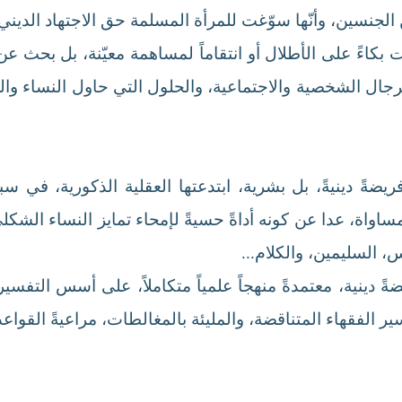
 الجنسين، وأنّها سوّغت للمرأة المسلمة حق الاجتهاد الديني
ت بكاءً على الأطلال أو انتقاماً لمساهمة معيّنة، بل بحث 
رجال الشخصية والاجتماعية، والحلول التي حاول النساء والر
ً دينيةً، بل بشرية، ابتدعتها العقلية الذكورية، في سبيل
ساواة، عدا عن كونه أداةً حسيةً لإمحاء تمايز النساء الشك
، السليمين، والكلام...
ً دينية، معتمدةً منهجاً علمياً متكاملاً، على أسس التفسير
ير الفقهاء المتناقضة، والمليئة بالمغالطات، مراعيةً القواعد