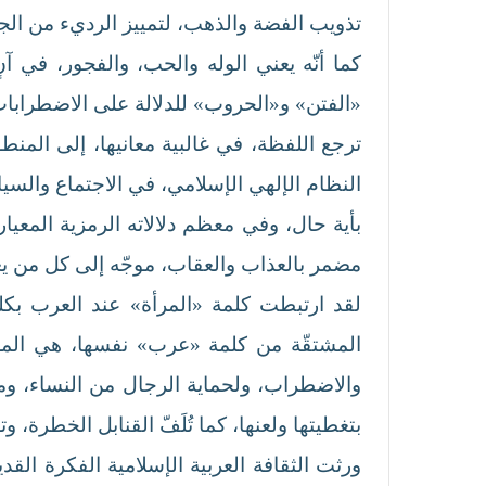
تذويب الفضة والذهب، لتمييز الرديء من الجيد،
كما أنّه يعني الوله والحب، والفجور، في آنٍ
«الفتن» و«الحروب» للدلالة على الاضطرابات
ترجع اللفظة، في غالبية معانيها، إلى المن
النظام الإلهي الإسلامي، في الاجتماع والسي
بأية حال، وفي معظم دلالاته الرمزية المعيا
مضمر بالعذاب والعقاب، موجّه إلى كل من يعص
لقد ارتبطت كلمة «المرأة» عند العرب بكلمة 
المشتقّة من كلمة «عرب» نفسها، هي المرأة 
والاضطراب، ولحماية الرجال من النساء، ومن
بتغطيتها ولعنها، كما تُلَفّ القنابل الخطرة، وت
ورثت الثقافة العربية الإسلامية الفكرة الق