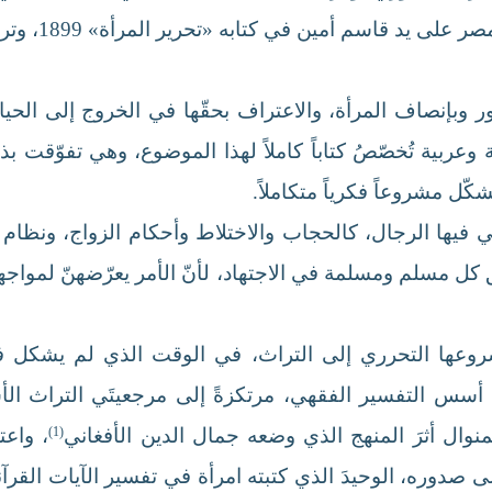
عن الخطاب حو
 وبإنصاف المرأة، والاعتراف بحقّها في الخروج إلى الحياة 
ة وعربية تُخصّصُ كتاباً كاملاً لهذا الموضوع، وهي تفوّقت 
ّل مشروعاً فكرياً متكاملاً.
فيها الرجال، كالحجاب والاختلاط وأحكام الزواج، ونظام ا
 مسلم ومسلمة في الاجتهاد، لأنّ الأمر يعرّضهنّ لمواجهة 
وعها التحرري إلى التراث، في الوقت الذي لم يشكل ف
على أسس التفسير الفقهي، مرتكزةً إلى مرجعيتَي التراث الأ
لمنوال أثرَ المنهج الذي وضعه جمال الدين الأفغاني
(1)
، واعت
صدوره، الوحيدَ الذي كتبته امرأة في تفسير الآيات القرآ