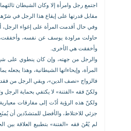
اجتمع رجل وامرأة إلا وكان الشيطان ثالثهما»
مقابل قدرتها على إيقاع هذا الرجل في شرّها
وفي حال أقدمت المرأة على إغواء الرجل، أصب
حاولت مراودة يوسف عن نفسه، وأخفقت، أو 
وأخفقت هي الأخرى.
والرجل من جهته، وإن كان ينطوي على شهوة
المرأة، وإيحاءاتها الشيطانية، وهذا يجعله يم
فالزواج «نصف الدين»، ويقي الرجل من فقدان
ولكنّ فقه «الفتنة» لا يكتفي بحماية الرجل وت
ولكنّ هذه الرؤية أدّت إلى مفارقات معيارية،
جزئي للاختلاط، والأفضل للمتشدّدين أن يُمنَع
لم يُعْنَ فقه «الفتنة» بتطبيع العلاقة بين