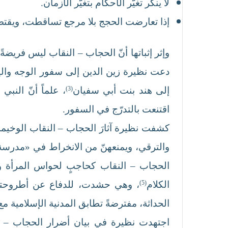
لا ينكر تغيّر الأحكام بتغيّر الأزمان.
إذا تعارضت الحجج بلا مرجع تساقطت، ويقتض
وإثر إثباتها أنّ الحجاب – النقاب ليس فريضة
دعت نظيرة زين الدين إلى سفور الوجه واليد
إلى هند بنت أبي سفيان
(3)
، علماً أنّ النب
اقتنعت بالتدرّج في السفور.
كشفت نظيرة آثارَ الحجاب – النقاب الوخيمة
والترقي، ويمنعهنّ من الانخراط في «مدرسة 
الحجاب – النقاب كحاجبٍ لحواس المرأة وم
الكلام
(5)
، وهي حشدت، للدفاع عن أطروحتها، 
الحداثة، مفترضةً تطابق المدنية الإسلامية مع 
اجتهدت نظيرة في بيان أضرار الحجاب – النق