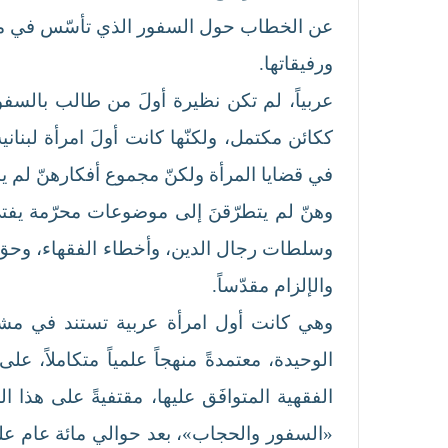
ورفيقاتها.
عربياً، لم تكن نظيرة أولَ من طالب بالسفور
ككائن مكتمل، ولكنّها كانت أولَ امرأة لبناني
في قضايا المرأة ولكنّ مجموع أفكارهنّ لم يشك
وهنّ لم يتطرّقنَ إلى موضوعات محرّمة يفتي 
وسلطات رجال الدين، وأخطاء الفقهاء، وحق كل
والإلزام مقدّساً.
وهي كانت أول امرأة عربية تستند في مشر
الوحيدة، معتمدةً منهجاً علمياً متكاملاً، 
الفقهية المتوافَق عليها، مقتفيةً على هذا ا
«السفور والحجاب»، بعد حوالي مائة عام على 