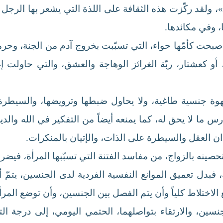
، ولقد ركّزت هذه الثقافة على اللذة التي يشعر بها الرجل إ
، وفي مكائدها.
حت كأمّها حواء، التي تسبّبت بخروج آدم من الجنة، وحرمته 
كعشتار، ربّة الغرائز الوهاجة والعشق، والتي حاولت 
 جنسية طاغية، ولا يحاول ضبطها وترويضها، والسيطرة علي
ارس ما لا يحق له، كما يمنعه أيضاً من التفكير في الله والد
 العقل والسيطرة على الذات، والإتيان بالمنكرات.
حصينه بالزواج، من مفاسد الفتنة التي تسبّبها المرأة، فيضر
 فبدل تعميق الموانع النفسية الفردية لدى الجنسين، يتمّ أخ
 الاختلاط كلياً وأن يتم الفصل بين الجنسين، وأن توضع المرأ
 الجنسين، والارتقاء بتواصلهما، الحتمي اليومي، إلى درجة ا