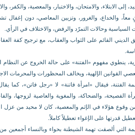
 إلى الابتلاء، والامتحان، والاختبار، والمعصية، والكفر، وال
 معاً، والخداع، والغرور، وتزيين المعاصي، دون إغفال تشبي
 السياسية وحالات التمرّد والرفض، والاختلاف في الرأي.
طق الديني القائم على الثواب والعقاب، مع ترجيح كفة العق
اسة.
رية، ينطوي مفهوم «الفتنة» على حالة الخروج عن النظام السا
ي القوانين الإلهية، ويخالف المحظورات والمحرمات الاجتما
الفتنة، فيقال «امرأة فاتنة» لا «رجل فاتن»، كما يقال «اف
الفصيحة، والضحاكة، والمغوية والعاصية لزوجها، والفاضح
 وقوع هؤلاء في الإثم والمعصية، كان لا محيد من عزل الم
عطيل قدرتها على الإغواء تعطيلاً كاملاً.
ديمة التي ألصقت تهمة الشيطنة بحواء وبالنساء أجمعين من 