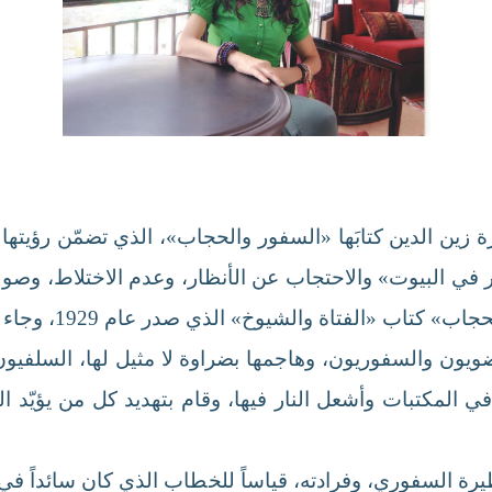
لبنانية نظيرة زين الدين كتابَها «السفور والحجاب»، الذي تضمّن ر
في البيوت» والاحتجاب عن الأنظار، وعدم الاختلاط، وصولاً
وخ» الذي صدر عام 1929، وجاء يوثّق ردودَ الفعل المتضاربة حول طروحاتها.
ضويون والسفوريون، وهاجمها بضراوة لا مثيل لها، السلفيو
في المكتبات وأشعل النار فيها، وقام بتهديد كل من يؤيّد
يرة السفوري، وفرادته، قياساً للخطاب الذي كان سائداً في 