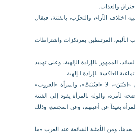
احتراق والعذاب.
ه اختلاف الآراء، والتحزّب، بالفتنة، فيقال
اب الأليم، المرتبطين بمرتكزات واشتراطات
ئد، الممهور بالإرادة الإلهية، وعلى تهديد
عية العاكسة للإرادة الإلهية.
تُتنَ»، لا «افتُتنَتْ»، والمرأة «العروب»
ة لأمره، والوله بالمرأة يقود إلى الفتنة
رأة بعيداً عن أعينهم، وعن المجتمع، وذلك
بعدها، ومن الأمثلة الشائعة عند العرب «ما