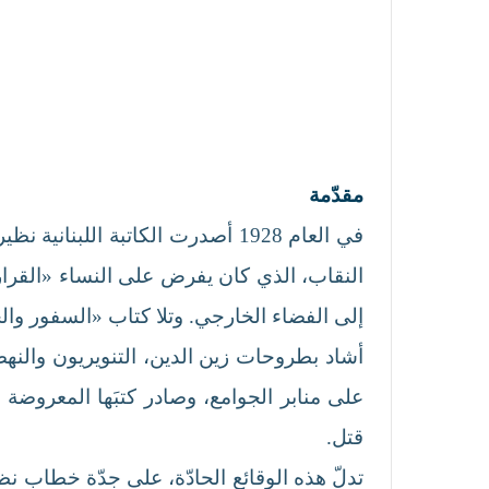
مقدّمة
في العام 1928 أصدرت الكاتبة ال
النقاب، الذي كان يفرض على النساء «القرار 
إلى الفضاء الخارجي. وتلا كتاب «السفور والحجاب» كتاب «الفتاة والشي
أشاد بطروحات زين الدين، التنويريون والنه
على منابر الجوامع، وصادر كتبَها المعروضة 
قتل.
تدلّ هذه الوقائع الحادّة، على جدّة خطاب نظ