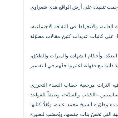
ل السفور الذي تأسّس في مصر على يد قاسم أمين في كتابه «تحرير المرأة» 1899، وترجمت تنفيذه على أرض الواقع هدى شعراوي
العامة، والانخراط في الثقافة الاجتماعية،
بذا، على كاتبات عديدات كتبنَ مقالات مطوّلة
لتعدّد، وأحكام الشهادة والميراث والطلاق،
ذاتية مع فقهاء، اعتبروا حقّهم في التفسير
يه التراث مرجعية خطاب النساء التحرري
ساسيتين «الكتاب والسنّة»، وطبقاً للقواعد
مده وطوّره الشيخ محمد عبده، ويُعَدُّ كتابها
نية التي تخصّ بنات جنسها، ويُحسَب لنظيرة