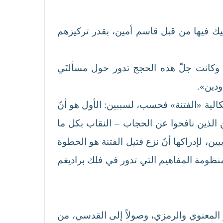
كيك فيها من قبل قاسم أمين، بقدر تركيزهم
 وكانت جلّ هذه الحجج تدور حول مسألتَي
ودين».
كالية «الفتنة» فحسب، لسببين: الأول هو أنّ
الذين نافحوا عن الحجاب – النقاب بكل ما
ين، لإدراكها أنّ نزع فتيل الفتنة هو الخطوة
نظومة المفاهيم التي تدور في فلك براديغم
المعنوي والرمزي، وصولاً إلى القدسي، من