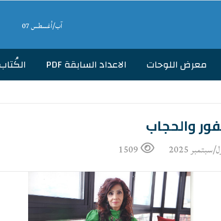
آب/أغسطس 07
معرض اللوحات
الاعداد السابقة PDF
الكُتاب
فور والحجاب
1509