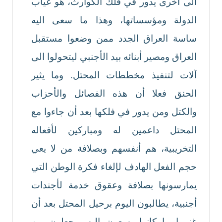
الى أخرى يدور في فلك الكوارث، هو غياب
الدولة ومؤسساتها، وهذا ما سعى اليه
ساسة العراق الجدد ممن وضعوا مستقبل
العراق ومصير أبنائه بيد الأجنبي ليتحولوا الى
آلات لتنفيذ مخططات المحتل. وما يثير
الحنق فعلا أن هذه الفصائل والأحزاب
والكتل ومن يدور في فلكها بعد أن جاءوا مع
المحتل داعمين له ومباركين لأفعاله
التخريبية، هم أنفسهم وبصلافة من لا يعي
حجم الفعل الهادف لإلغاء فكرة الوطن التي
يمارسونها بصلافة وعقوق خدمة لأجندات
أجنبية، يطالبون اليوم برحيل المحتل بعد أن
غنموا ما كانوا يسعون اليه ويجعلون من