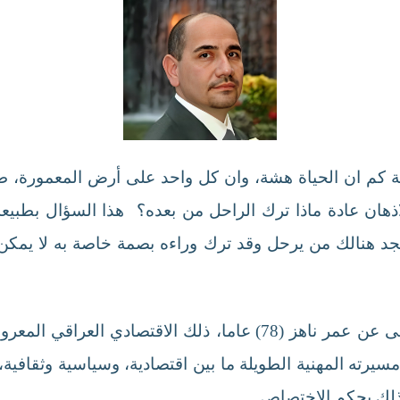
 كم ان الحياة هشة، وان كل واحد على أرض المعمورة، طال
لاذهان عادة ماذا ترك الراحل من بعده؟ هذا السؤال بطبيعة ا
جد هنالك من يرحل وقد ترك وراءه بصمة خاصة به لا يمكن 
انتقل الدكتور بارق شبر الى رحمة الله تعالى عن عمر ناهز (78) عام
رته المهنية الطويلة ما بين اقتصادية، وسياسية وثقافية،
ذلك بحكم الاختصاص.