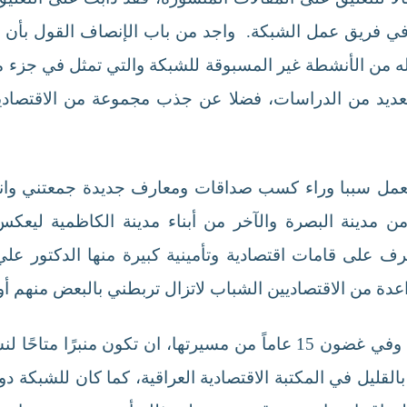
ي فريق عمل الشبكة. واجد من باب الإنصاف القول بأن ف
من الأنشطة غير المسبوقة للشبكة والتي تمثل في جزء من
لعديد من الدراسات، فضلا عن جذب مجموعة من الاقتصاد
مل سببا وراء كسب صداقات ومعارف جديدة جمعتني وانا ابن
من مدينة البصرة والآخر من أبناء مدينة الكاظمية ليعكس
رف على قامات اقتصادية وتأمينية كبيرة منها الدكتور علي
ة من الاقتصاديين الشباب لاتزال تربطني بالبعض منهم أوا
لقد استطاعت شبكة الاقتصاديين العراقيين، وفي غضون 15 عاماً من مسيرته
لقليل في المكتبة الاقتصادية العراقية، كما كان للشبكة د