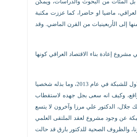
بل المئات من البحوث والدراسات، ويمكن
العراقي، ماضيا او حاضرا، كما عززت مكتبة
نها إلى الأربعينيات من القرن الماضي. وقد
 مشروع إعادة بناء الاقتصاد العراقي كونها
في احدى المرات حدثني الدكتور شبر كيف شهدت العاصمة اللبنانية / بيروت انعقاد الملتقى العلمي الاول للشبكة في عام 2013، وما بذله شخصيا
واقع، وكيف انه سعى بجل جهده لاستقطاب
ك جلال، الدكتور علي مرزا وآخرون لا يتسع
شبكة عن وجود مشروع لعقد الملتقى العلمي
تداعيات المتعلقة بوباء كورونا، والظروف الصحية للدكتور بارق قد حالت