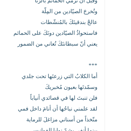
وقبلَ أنْ ترمي الحمائم بالزنا
وتُخرجَ الصيّادين من المِلّة
عالجْ بندقيتَكَ بالمُنشّطات
فاستحواذُ الصيّادين دونَكَ على الحمائم
يعني أنّ سبطانتَكَ تُعاني من الضمور
***
أما الكلابُ التي زرعتَها تحت جلدي
وسمّدتَها بعيون مُخبريكَ
فلن تنبتَ لها في قصائدي أنياباً
لقد علمني نباحُها أن أنامَ داخل فمي
متّخذاً من أسناني مزاغلَ للرماية
بينما أنفي يشمّ نوايا الفوانيس