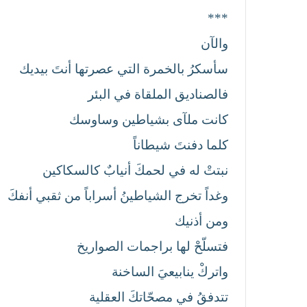
***
والآن
سأسكرُ بالخمرة التي عصرتها أنتَ بيديك
فالصناديق الملقاة في البئر
كانت ملآى بشياطين وساوسك
كلما دفنتَ شيطاناً
نبتتْ له في لحمكَ أنيابٌ كالسكاكين
وغداً تخرج الشياطينُ أسراباً من ثقبي أنفكَ
ومن أذنيك
فتسلّحْ لها براجمات الصواريخ
واتركْ ينابيعيَ الساخنة
تتدفقُ في مصحّاتكَ العقلية