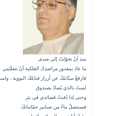
منذ أنْ تحوّلتُ إلى صدى
ما عادَ بمقدور مراصدِكَ الفلكية أنْ تتعقّبَني
فارفعْ سبّابتَكَ عن أزرار قنابلكَ النووية ، واس
لستُ بالذي يُصادُ بصندوق
وحتى إذا دُفنتْ قصائدي في بئر
فستنصلُ ماءً من صنابير حمّاماتكَ