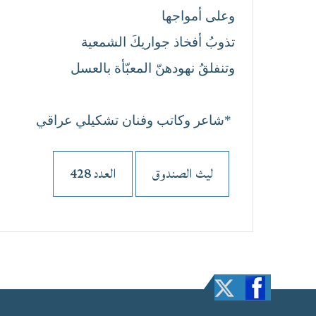
وعلى أمواجها
تذوبُ أفخاذ جواريكَ الشمعية
وتنفلقُ نهودهنّ المعبّأة بالعسل
*شاعر وكاتب وفنان تشكيلي عراقي
ليث الصندوق
العدد 428