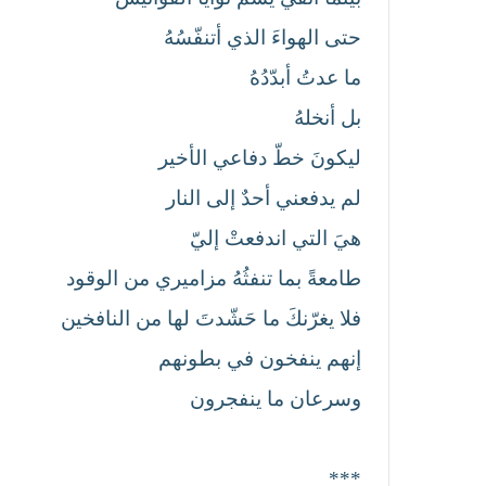
حتى الهواءَ الذي أتنفّسُهُ
ما عدتُ أبدّدُهُ
بل أنخلهُ
ليكونَ خطّ دفاعي الأخير
لم يدفعني أحدٌ إلى النار
هيَ التي اندفعتْ إليّ
طامعةً بما تنفثُهُ مزاميري من الوقود
فلا يغرّنكَ ما حَشّدتَ لها من النافخين
إنهم ينفخون في بطونهم
وسرعان ما ينفجرون
***