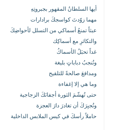
أيها السلطانُ المقهور بجبروتِهِ
مهما زوّدتَ كواسجكَ برادارات
عبثاً تمنعُ أسماكي من التسلل لأحواضِكَ
والتكاثرِ مع أسماكِك
غداً تحبَلُ الأسماكُ
وتُنجبُ دباباتٍ بليغة
ومدافعَ صالحةً للتلقيح
وما هي إلا إغفاءة
حتى تُهشّمَ الثورة أجفانَكَ الزجاجية
وتُجبِرَكَ أن تغادرَ دارَ العجزة
حاملاً رأسكَ في كيس الملابس الداخلية