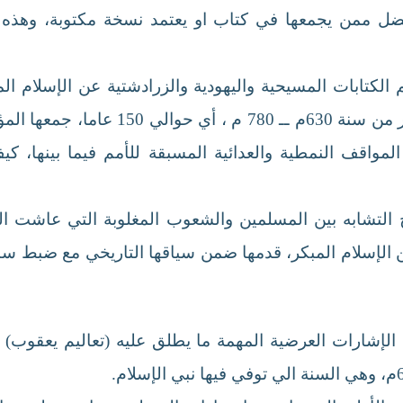
ضل ممن يجمعها في كتاب او يعتمد نسخة مكتوبة، وهذه ا
 الكتابات المسيحية واليهودية والزرادشتية عن الإسلام
النصوص التي كتبت عن تاريخ الإسلام المب
واقف النمطية والعدائية المسبقة للأمم فيما بينها، كي
ضيح التشابه بين المسلمين والشعوب المغلوبة التي عاشت 
ن الإسلام المبكر، قدمها ضمن سياقها التاريخي مع ضبط سن
لإشارات العرضية المهمة ما يطلق عليه (تعاليم يعقوب) و