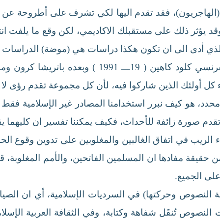
 (الهاجريون)، فقد تقدم اليها لكي تشرف على أطروحة عن ا
قد يؤثر ذلك على مستقبلك الاكاديمي، لكن وقع ما يلفت انت
الذي أدى الى ان تكون هكذا دراسات هي (موضة) الدراسات ال
يعرب المؤلف عن تأثره بما كتبه المؤرخ الفرنسي كلود 
 كل أولئك الذين شاركوا فيه، لأن كل مجموعة تقدم رؤى لا 
حدد، هو كيف نبرر استخدامنا المصادر غير الإسلامية فقط لإع
 تقدم صورة زائفة للأحداث، فكيف يمكننا تفسير ان كليهما ي
اء الريب في اتفاق الغالبين والمغلوبين على تدوين وقوع 
حقيقة مفادها ان المسلمين الفاتحين، والأمم المغلوبة، قد
على الجميع.
ولة النصوص وحركتها) في السرديات الإسلامية، أي ان الصي
لنصوص تُنقَل شفاهة وكتابة، وفي الثقافة العربية الإسلا