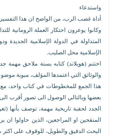
واستدعاء تاريخ الاح
أداة غضب الرب، من الواضح ان هذا التفسير
وكانوا يوعزون احتكار العملة الرومانية لل
الإسلامية محل الصليب.
اختتم (هويلاند) كتابه بستة ملاحق مهمة جد
والوثائق التي اعتمدها المؤلف، مبوبة موضوعي
هذا الجمع للمخطوطات في كتاب واحد، مع ذك
بعضها وبالتالي الوصول الى تصور أقرب الى 
الجدد لحقبة تاريخية مهمة، توصف بأنها (ث
المنقحين او المراجعين، الذين حاولوا ان 
البحث الدقيق والطويل، للوقوف على اكثر من