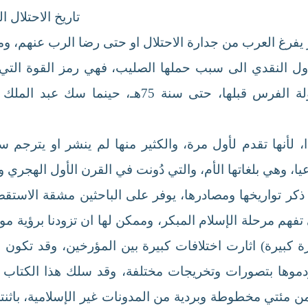
تلال الفارسي لبيت المقدس 
 يفرغ العرب من جدارة الاحتلال او حتى رضا الرب عنهم، و
تداول النقدي الى سبب حملها الصليب، فهي رمز القوة التي
المتداولة في الدولة الإسلامية الجديدة ودولة الفر
ا، لأنها تقدم لأول مرة، والكثير منها لم ينشر او يترجم 
ا، وهي بلغاتها الأم، والتي دُونت في القرن الأول الهجري و
ر تواريخها ومصادرها، يوفر على الباحثين مشقة الاستقص
تفهم مرحلة الإسلام المبكر، وممكن لها ان تزودنا برؤية م
غرة كبيرة) اثارت اختلافات كبيرة بين المؤرخين، وقد تكو
يردموها بتصورات وتخريجات مختلفة، وقد سلك هذا الكتاب (
 مئتي مخطوطة وبردية من المدونات غير الإسلامية، باثنتي