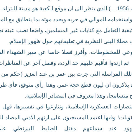
ء.
دامه للموالي في حربه ويحدد موته بما يتطابق مع المصادر الإسل
 كيفية التعامل مع كتابات غير المسلمين، واضعا نصب عينه 
 محللا البنى النظرية في تعليقاتهم حول ظهور الإسلام.
ضوعي للمخطوطات، وأفرز فصلا خاصا عن سير الشهداء ال
 ثم ارتدوا فأقيم عليهم حد الردة، وفصل آخر عن المناظر
رة يذكرون ان ليون قطع حجة عمر، وهذا رأي متوقع، فأي
بح متسامحا، وهذا معروف في المصادر الإسلامية.
صارات العسكرية الإسلامية، وتنازعوا في تفسيرها، فهل 
نات! وفيها اعتمد المسيحيون على ارثهم الادبي المضاد ل
اليهود عند سماعهم مقتل الضابط البيزنطي عل