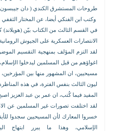
طروحات المستشرق الكندي ( دان جيبسون، 1956 ــ ) الذي ينظر الى ان موقع الكعبة هو مدينة البترا
وكتب ابن الفنكي أيضا، عن المختار الثقفي واستخ
في القسم الثالث من الكتاب بيّن (هويلاند)
الانتصارات العسكرية على الجيوش الرومانية،
لقد التزم المؤلف بمنهجية التقسيم المو
اغواؤهم من قبل المسلمين ليدخلوا الإسلام،
ليون الثالث بنفس الفترة، في هذه المناظ
المفيد فيما كُتب، ان عمر بن عبد العزيز اص
لقد اختلفت تصورات غير المسلمين عن الانت
خسروا المعارك لأن المسيحيين سجدوا للأيقو
الإسلامي، وهذا ما يبرر ابتهاج 