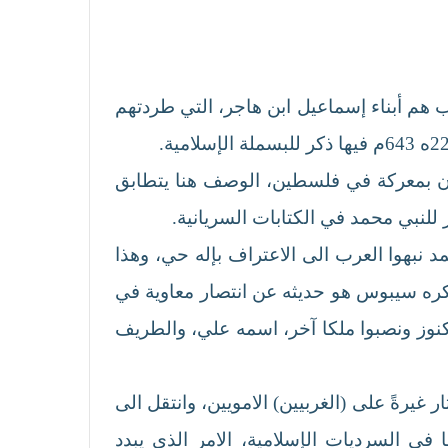
ب هم أبناء إسماعيل ابن هاجر، التي طردتهم
ان (عرب محمد) اشتبكوا مع الرومان بمعركة في فلسطين، الوصف هنا يتطابق
 نبهوا العرب الى الاعتراف بإله حي، وهذا
ثار جدلا واسعا، ولكن المفيد مما ذكره سيبوس هو حديثه عن انتصار معاوية في
نهبوا الكنوز ونصبوا ملكا آخر، اسمه علي، والطريف
بن الزبير الذي ثار غيرةً على (الغربيين) الامويين، وانتقل الى
 السرديات الإسلامية، الامر الذي يبدد