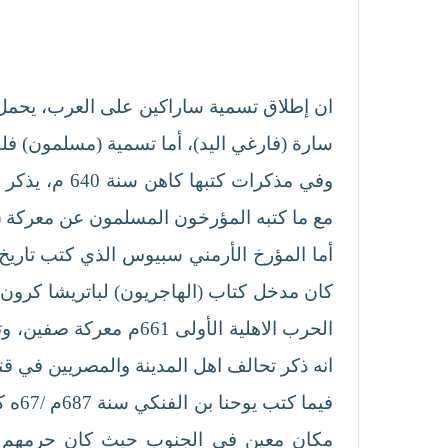
ان إطلاق تسمية ساراكين على العرب، يحمل ال
سارة (فارغي اليد)، أما تسمية (مسلمون) فلم تعرف عندهم قبل عام 775م، ولكننا نجد بردية 
مع ما كتبه المؤرخون المسلمون عن معركة (داثن) التي وقعت قرب غزة سنة 634م
أما المؤرخ الأرمني سبيوس الذي كتب تاريخ 
الحرب الاهلية الأولى
انه ذكر تحالف اهل المدينة والمصريين في قت
فيما
مكان معين في الجنوب حيث كان حرمهم وعا