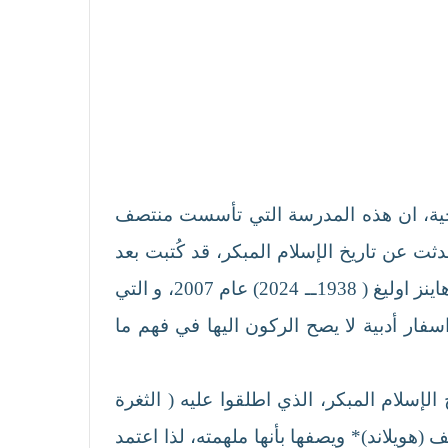
يخية، ان هذه المدرسة التي تأسست منتصف
ثت عن تاريخ الإسلام المبكر، قد كُتبت بعد
أكثر من قرنين على نشوء الإسلام، بعدها جاءت مدرسة ساربروكن الألمانية التي أسسها الألماني كارل هاينز اوليغ ( 1938ــ 2024) عام 2007، و التي
سفار أدبية لا يصح الركون اليها في فهم ما
لإسلام المبكر، الذي اطلقوا عليه ( الثغرة
اتريشا كرون 1945ــ 2015 ) التي تتلمذ عليها المؤلف (هويلاند)* ويصفها بأنها ملهمته، لذا اعتمد