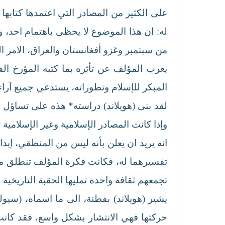
على الكثير من المصادر التي اعتمدها كتابها
له: ان هذا الموضوع لا يحظى باهتمام احد، و
من سبتمبر وغزو أفغانستان والعراق، الامر 
المبكر للإسلام وتطوراته، يستدعي جميع آراء
لقد بنى (هويلاند) دراسته* هذه على تساؤل م
وإذا كانت المصادر الإسلامية وغير الإسلامية
انه يريد ان يعلن بأنه ليس من المنطقي، إبد
تفسيرهما له، فكانت فكرة المؤلف تنطلق من 
تجمعهم ثقافة واحدة تمليها الحقبة التاريخية 
يشير (هويلاند) بفطنة، الى ما اسماه، (سي
حركتها فهي الانتشار بشكل واسع، فقد كانت ا