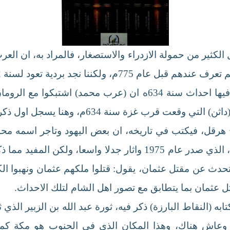
كثير من حمولة الازدراء والاستصغار، فالمراد به، ان العر
تعود لسنة 22ه 643م فيها ذكر للبسملة الإسلامية.
وفي مذكرات كتبها كاهن سنة 640 م، يذكر فيها احداث سنة 634ه 
، وهنا يسجل اول ذكر للنبي محمد في الكتابات السريانية.
هرقل، فيكتب في تاريخه، ان بعض اليهود وتاجر اسمه محمد
كان مدخل كتاب (الهاجريون) لباتريشا كرون، الذي صدر عام 1975 وا
 661م معركة صفين، وتحدث عن مقتل عثمان، يقول: قتلوا ملكهم عثمان و
ل عثمان بما يتطابق مع تصور اهل الشام لتلك الاحداث.
 كتب يوحنا بن الفنكي سنة 687م /67ه كتابه (النقاط البارزة) ذكر فيه، ثورة عبد الله 
ش هناك، وهذا المكان الذي في الجنوب هو مكة كما في