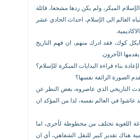
لإسلام المبكر، ولم يكن ردها مشجعا، قائلة
باه العالم الى الإسلام، احداث الحادي عشر
اكاديمية.
كاهين ( 19ـــ 1991 ) وبعده باتريشا كرون ومايكل كوك، فقد ادرك منهم، ان فهم التاريخ
يقدمها الآخرون.
ادة بناء قراءة البدايات المبكرة للإسلام؟
قدم الصورة الزائفة نفسها؟
الحدث التاريخي الذي عاصروه، بغض النظر عن
 عاشوا في العالم نفسه، لذا من المؤكد ان
اغة اللغوية تختلف من مخطوطة لأخرى، اما
مية هناك تقدير كبير للنقل الشفاهي، أي ان