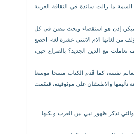
لسمة ما زالت سائدة في الثقافة العربية
 المبكر، إذن هو استقصاء وبحث مضن في كل
كر من سنة 630م ــ 780 م ، أي حوالي 150 عاما، جمعها المؤلف من لغاتها الام الاثنتي عشرة لغة، اخضع
ف تعاملت مع الدين الجديد؟ بالصراع حين،
العالم نفسه، كما قّدم الكتاب مسحا موسعا
ة تأليفها والاطمئنان على موثوقيته، قسّمت
التي تذكر ظهور نبي بين العرب ولكنها