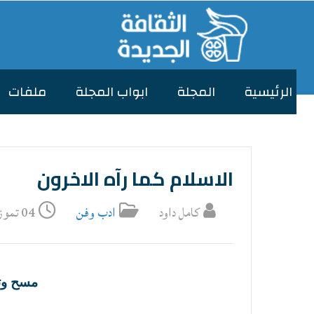
الرئیسیة
المجلة
ابواب المجلة
ملفات
الاسلام كما رآه الاخرون
كامل داود
ادب وفن
04 تموز/يوليو 2025
مسح وتق