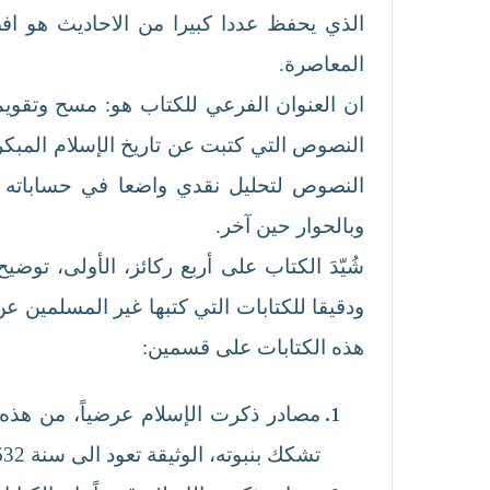
الذي يحفظ عددا كبيرا من الاحاديث هو اف
المعاصرة.
ان العنوان الفرعي للكتاب هو: مسح وتقويم
النصوص لتحليل نقدي واضعا في حساباته الم
وبالحوار حين آخر.
شُيّدَ الكتاب على أربع ركائز، الأولى، تو
ودقيقا للكتابات التي كتبها غير المسلمين ع
هذه الكتابات على قسمين:
مصادر ذكرت الإسلام عرضياً، من هذه ا
تشكك بنبوته، الوثيقة تعود الى سنة 632م، وهي السنة الي توفي فيها نبي الإسلام.