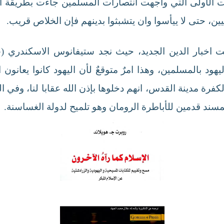
ت الأولى التي واجهت انتصارات المسلمين جاءت بطريقة التن
ين، حتى لا ييأسوا وان يتشبثوا بدينهم فإن الخلاص قريب.
يهود بالمسلمين، وهذا امرٌ متوقعٌ لأن اليهود كانوا يعان
اكين) الكفرة مدينة القدس، انهم دخلوها بإذن الله عقابا لنا، وف