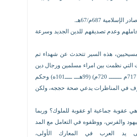
امية 687م/67هـ.
تحاملهم وعدم تصديقهم للدين الجديد وسرعة
مسيحيين، هذه السير تتحدث عن شهداء تم
ات التي نظمت بين امراء مسلمين ورجال دين
مسيحيين، ان المشهور منها بين المؤرخين، تلك المراسلة التي جرت بين عمر بن عبد العزيز (حكم من 717م ـــــــ 720م) (99هـــ ــــ101ه) وحكم
 طرف في المناظرات يدعي صحة حججه، ولكن
هي عقوبة جماعية او عقوبة للملوك؟ وربما
ليهود والفرس، ووظفوه في التعامل مع المد
ى يد العرب في المعارك الأولى،