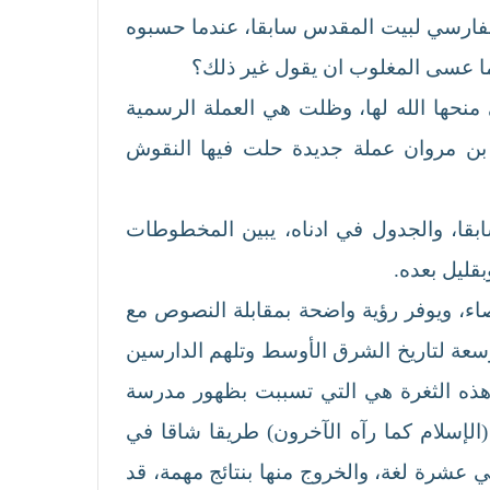
سابقا، عندما حسبوه
ما عسى المغلوب ان يقول غير ذلك؟
 منحها الله لها، وظلت هي العملة الرسمية
س قبلها، حتى سنة 75هـ، حينما سك عبد الملك بن مروان عملة جديدة حلت فيها النقوش
سابقا، والجدول في ادناه، يبين المخطوطات
بقليل بعده.
اء، ويوفر رؤية واضحة بمقابلة النصوص مع
وسعة لتاريخ الشرق الأوسط وتلهم الدارسين
ن هذه الثغرة هي التي تسببت بظهور مدرسة
الإسلام كما رآه الآخرون) طريقا شاقا في
 عشرة لغة، والخروج منها بنتائج مهمة، قد