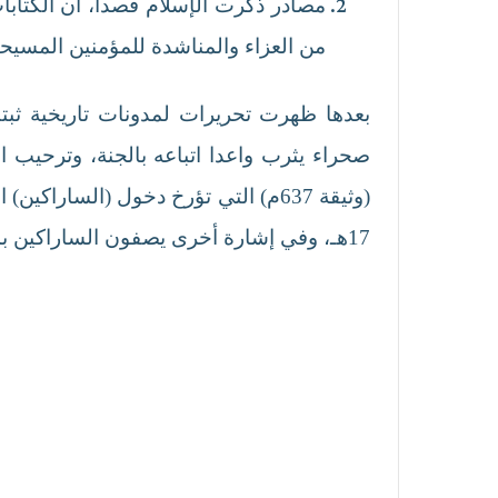
مصادر ذكرت الإسلام قصداً، ان الكتابا
من العزاء والمناشدة للمؤمنين المسيحي
صحراء يثرب واعدا اتباعه بالجنة، وترحيب ال
(وثيقة 637م) التي تؤرخ دخول (السار
17هـ، وفي إشارة أخرى يصفون الساراكين بمسند قدمين للأباطرة الرومان وهو تلميح لدولة الغساسنة.