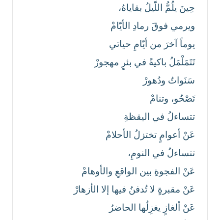
حِينَ يلُمُّ اللّيلُ بقاياهُ،
ويرمي فوقَ رمادِ الأيّامْ
يوماً آخرَ من أيّامِ حياتي
تَتَمَلْمَلُ باكيةً في بئرٍ مهجورْ
سَنَواتٌ ودُهورْ
تَصْحُو، وتنامْ
تتساءلُ في اليقظةِ
عَنْ أعوامٍ تختزلُ الأحلامْ
تتساءلُ في النومِ،
عَنْ الفجوةِ بين الواقعِ والأوهامْ
عَنْ مقبرةٍ لا تُدفنُ فيها إلا الأزهارْ
عَنْ ألغازٍ يغزِلُها الحاضرُ