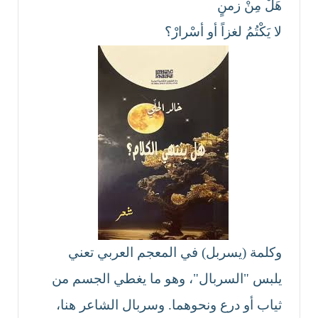
هَلْ مِنْ زمنٍ
لا يَكْتُمُ لغزاً أو أسْرارْ؟
وكلمة (يسربل) في المعجم العربي تعني
يلبس "السربال"، وهو ما يغطي الجسم من
ثياب أو درع ونحوهما. وسربال الشاعر هنا،