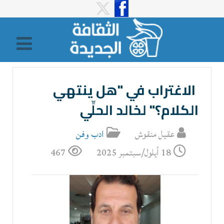
الاغتراب في "هل ينتهي
الكلام؟" لخالد الحلِّي
عقيل منقوش
ادب وفن
18 أيلول/سبتمبر 2025
467