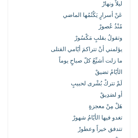
ليلاً ونهارْ
عَنْ أسرارٍ يَكْتُمُها الماضي
مُنْذُ عُصورْ
وتقولُ بقلبٍ مَكْسُورْ
يؤلمني أنْ تتراكمَ أيّامي القتلى
ما زلت أشيِّعُ كلّ صباحٍ يوماً
الأيّامُ تضيقْ
لَمْ تتركْ بُشْرى لحبيبٍ
أو لصَدِيقْ
هَلْ مِنْ معجزةٍ
تغدو فيها الأيّامُ شهورْ
تتدفق خيراً وعطورْ