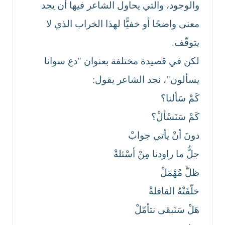
والوجود، والتي يحاول الشاعر فيها أن يجد
معنى واضحًا أو خفيًّا لهذا الخراب الذي لا
يتوقّف.
لكن في قصيدة مختلفة بعنوان "دع سوانا
يسألون"، نجد الشاعر يقول:
كَمْ سَألنا؟
كَمْ سَنَسْألْ؟
دونَ أنْ يأتي جوابْ
جلُّ ما راودنا مِنْ أسْئلةْ
ظلَّ مُهْمَلْ
خلّفَتْهُ القافلةْ
هَلْ سَنَبقى نتأمّلْ