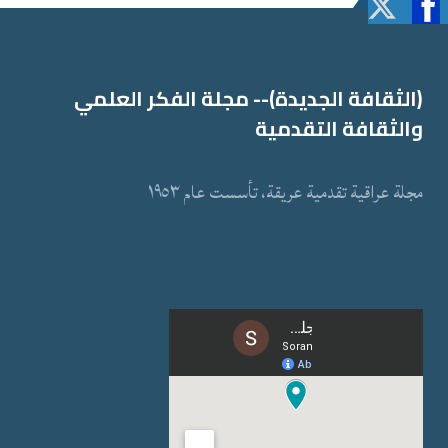
(الثقافة الجدیدة)-- مجلة الفكر العلمي
والثقافة التقدمیة
مجلة عراقیة تقدمیة عریقة، تأسست عام ١٩٥٣