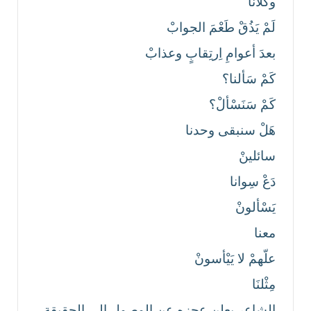
وكلانا
لَمْ يَذُقْ طَعْمَ الجوابْ
بعدَ أعوامِ اِرتِقابٍ وعذابْ
كَمْ سَألنا؟
كَمْ سَنَسْألْ؟
هَلْ سنبقى وحدنا
سائلينْ
دَعْ سِوانا
يَسْألونْ
معنا
علّهمْ لا يَيْأسونْ
مِثْلنَا
الشاعر يعلن عجزه عن الوصول إلى الحقيقة