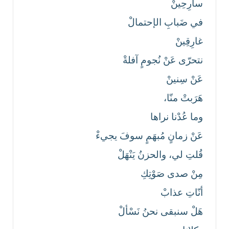
سارِحِينْ
في ضَبابِ الإحتمالْ
غارِقِينْ
نتحرّى عَنْ نُجومٍ آفلةْ
عَنْ سِنينْ
هَرَبتْ منّا،
وما عُدْنا نراها
عَنْ زمانٍ مُبهَمٍ سوفَ يجيءْ
قُلتِ لي، والحزنُ يَنْهَلْ
مِنْ صدى صَوْتِكِ
أنّاتِ عذابْ
هَلْ سنبقى نحنُ نَسْألْ