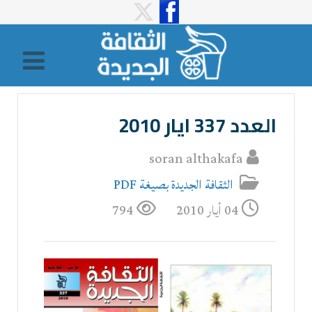
العدد 337 ايار 2010
soran althakafa
الثقافة الجدیدة بصیغة PDF
04 أيار 2010
794