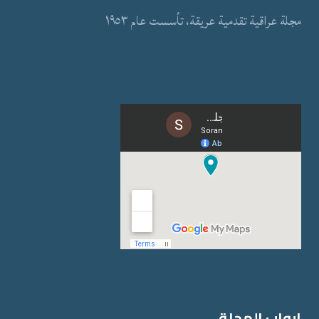
مجلة عراقیة تقدمیة عریقة، تأسست عام ١٩٥٣
ابواب المجلة