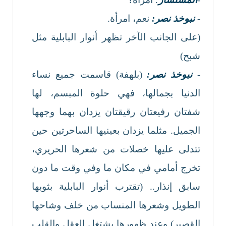
-
نبوخذ نصر:
نعم، امرأة.
(على الجانب الآخر تظهر أنوار البابلية مثل
شبح)
-
نبوخذ نصر:
(بلهفة) قاسمت جميع نساء
الدنيا بجمالها، فهي حلوة المبسم، لها
شفتان رفيعتان رقيقتان يزدان بهما وجهها
الجميل. مثلما يزدان بعينيها الساحرتين حين
تتدلى عليها خصلات من شعرها الحريري،
تخرج أمامي في مكان ما وفي وقت ما دون
سابق إنذار.. (تقترب أنوار البابلية بثوبها
الطويل وشعرها المنساب من خلف وشاحها
القصير) وعند ظهورها يشتغل العقل والقلب