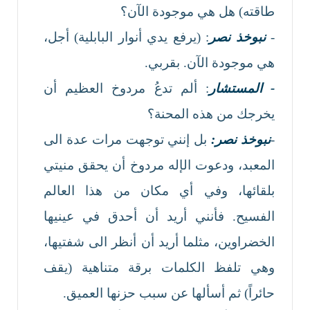
طاقته) هل هي موجودة الآن؟
-
نبوخذ نصر
: (يرفع يدي أنوار البابلية) أجل،
هي موجودة الآن. بقربي.
- المستشار
: ألم تدعُ مردوخ العظيم أن
يخرجك من هذه المحنة؟
-
نبوخذ نصر:
بل إنني توجهت مرات عدة الى
المعبد، ودعوت الإله مردوخ أن يحقق منيتي
بلقائها، وفي أي مكان من هذا العالم
الفسيح. فأنني أريد أن أحدق في عينيها
الخضراوين، مثلما أريد أن أنظر الى شفتيها،
وهي تلفظ الكلمات برقة متناهية (يقف
حائراً) ثم أسألها عن سبب حزنها العميق.