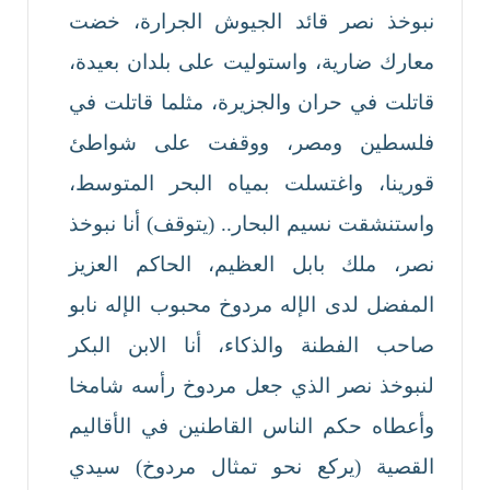
نبوخذ نصر قائد الجيوش الجرارة، خضت
معارك ضارية، واستوليت على بلدان بعيدة،
قاتلت في حران والجزيرة، مثلما قاتلت في
فلسطين ومصر، ووقفت على شواطئ
قورينا، واغتسلت بمياه البحر المتوسط،
واستنشقت نسيم البحار.. (يتوقف) أنا نبوخذ
نصر، ملك بابل العظيم، الحاكم العزيز
المفضل لدى الإله مردوخ محبوب الإله نابو
صاحب الفطنة والذكاء، أنا الابن البكر
لنبوخذ نصر الذي جعل مردوخ رأسه شامخا
وأعطاه حكم الناس القاطنين في الأقاليم
القصية (يركع نحو تمثال مردوخ) سيدي