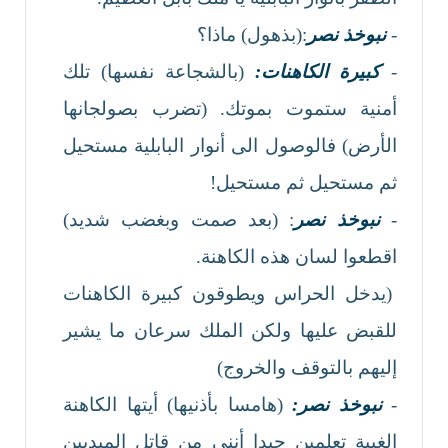
-
نبوخذ نصر
:(بذهول) ماذا؟
-
كبيرة الكاهنات:
(بالشجاعة نفسها) تلك
أمنية ستموت بموتك. (تضرب بصولجانها
الأرض) فالوصول الى أنوار البابلية مستحيل
ثم مستحيل ثم مستحيل!
-
نبوخذ نصر
: (بعد صمت وبغضب شديد)
اقطعوا لسان هذه الكاهنة.
(يدخل الحراس ويطوقون كبيرة الكاهنات
للقبض عليها ولكن الملك سرعان ما يشير
إليهم بالتوقف والخروج)
-
نبوخذ نصر:
(هامسا بأذنيها) أيتها الكاهنة
الغبية تعلمين جيدا أنني من قاتل الميديين