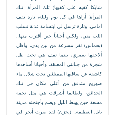
شابكا كفيه على كفيها) تلك المرأة! تلك
المرأة! أراها في كل يوم وليلة، تارة تقف
أمامي، وتارة ترسل لي ابتسامة عذبة تسلب
اللب مني، ولكني أحياناً حين أقترب منها..
(بحماس) تفر مسرعة من بين يدي، وأظل
ألاحقها ببصري، بينما تقف هي تحت ظل
شجرة من جنائني المعلقة، وأحيانا أشاهدها
كاشفة عن ساقيها الممتلئين تحت شلال ماء
صهريج متدفق من أعلى مكان في تلك
الحدائق، ولطالما أشرقت هي مثل نجمة
مشعة حين يهبط الليل ويضم بأجنحته مدينة
بابل العظيمة.. (بحزن) لقد صرت أبحر في