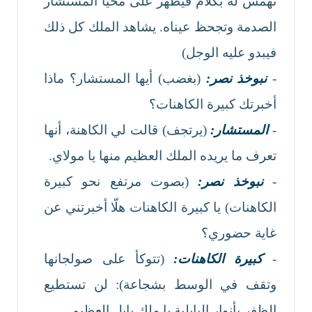
تهمس له بكلام فيظهر على محيا المستشار
الصدمة وتجحظ عيناه. يشاهد الملك كل ذلك
فيبدو عليه الوجل)
-
نبوخذ نصر:
(بغضب) أيها المستشار؟ ماذا
أخبرتك كبيرة الكاهنات؟
-
المستشار:
(يرتجف) قالت لي الكاهنة، أنها
تعرف ما يريده الملك العظيم منها يا مولاي.
-
نبوخذ نصر:
(بصوت مرتفع نحو كبيرة
الكاهنات) يا كبيرة الكاهنات هلّا أخبرتني عن
غاية حضوري؟
-
كبيرة الكاهنات:
(تتوكأ على صولجانها
وتقف في الوسط بشجاعة): لن تستطيع
الظفر بأنوار البابلية يا ملك بابل العظيم.