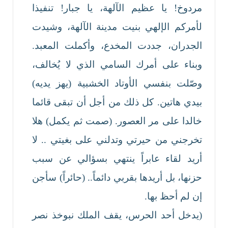
مردوخ! يا عظيم الآلهة، يا جبار! تنفيذا
لأمركم الإلهي بنيت مدينة الآلهة، وشيدت
الجدران، جددت المخدع، وأكملت المعبد.
وبناء على أمرك السامي الذي لا يُخالف،
وصّلت بنفسي الأوتاد الخشبية (يهز يديه)
بيدي هاتين. كل ذلك من أجل أن تبقى قائما
خالدا على مر العصور. (صمت ثم يكمل) هلا
تخرجني من حيرتي وتدلني على بغيتي .. لا
أريد لقاء عابراً ينتهي بسؤالي عن سبب
حزنها، بل أريدها بقربي دائماً.. (حائراً) سأجن
إن لم أحظ بها.
(يدخل أحد الحرس، يقف الملك نبوخذ نصر