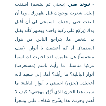
-
نبوخذ نصر:
(ينحني ثم يبتسم) اشتقت
إليك.. شعرت بوجودك قبل ظهورك.. وما أن
التفت حتى وجدتك.. اسمحي لي أن أقبل
يدك (يركع على ركبة واحدة ويظهر كأنه يقبل
يد شخص ما. يتراجع الناس من هول
الصدمة).. آه كم أعشقك يا أنوار.. (يقف
متحمساً) هل تعلمين، لقد اخترت لك اسماً
مركبا مناسبا.. ما رأيك باسم (مستعرضا)
أنوار البابلية؟ ما رأيك؟ أها.. إني سعيد لأنه
أعجبك.. (بحزن) اجيبيني يا أنوار البابلية: ما
سبب هذا الحزن الذي أرَّق مهجعي؟ كيف لا
أهتم وحزنك هذا يشّرح شغاف قلبي وتتجزأ