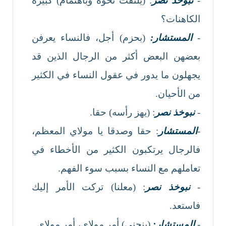
-
نبوخذ نصر
: (يلتفت نحوه وباهتمام) كبيرة
الكاهنات؟
-
المستشار:
(بحزم) أجل، فالنساء يعرفن
بعضهن البعض أكثر من الرجال الذين قد
يجهلون ما يدور في عقول النساء في الكثير
من الأحيان.
-
نبوخذ نصر
: (يهز رأسه) حقا.
-
المستشار
: حقا وصدقا يا مولاي المعظم،
فالرجال يرتكبون الكثير من الأخطاء في
تعاملهم مع النساء بسبب سوء الفهم.
-
نبوخذ نصر
: (معلنا) تركت الأمر إليك
فاستعد.
-
المستشار:
(ينحني) أمر مولاي، أمر مولاي