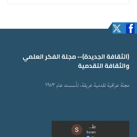
(الثقافة الجدیدة)-- مجلة الفكر العلمي
والثقافة التقدمیة
مجلة عراقیة تقدمیة عریقة، تأسست عام ١٩٥٣