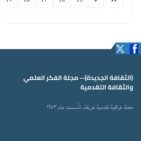
(الثقافة الجدیدة)-- مجلة الفكر العلمي
والثقافة التقدمیة
مجلة عراقیة تقدمیة عریقة، تأسست عام ١٩٥٣