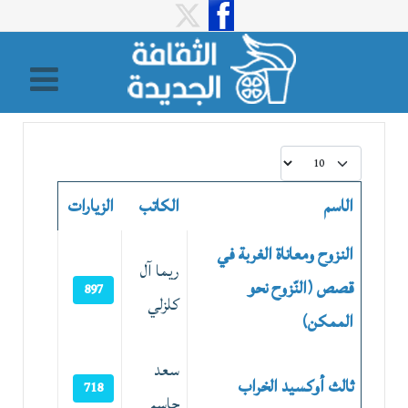
عدد الإظهارات:
الاسم
الكاتب
الزيارات
المقالات
النزوح ومعاناة الغربة في
ريما آل
قصص (النّزوح نحو
897
كلزلي
الممكن)
سعد
ثالث أوكسيد الخراب
718
جاسم