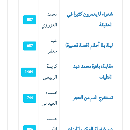
شعراء لا يعمرون كثيرا في
محمد
807
الحقيقة
العزوزي
عبد
ليلة بلا أحلام (قصة قصيرة)
657
جعفر
مقابلة: باهرة محمد عبد
كريمة
1464
اللطيف
الربيعي
خنساء
تستخرج الدم من الحجر
744
العيداني
حسب
عن شغيلة الفكر والابداع
الله
806