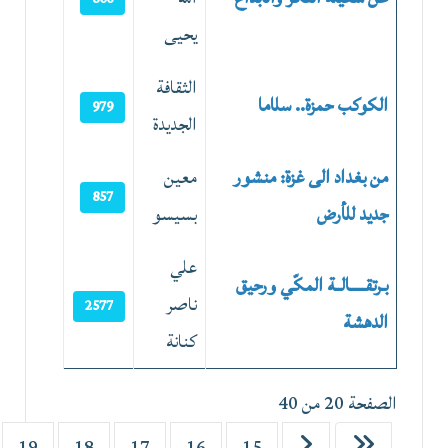
يحيى
الثقافة
الكوكب حمزة.. سلاما
979
الجديدة
من بغداد الى غزة: منشور
معين
857
جديد للأرض
بسيسو
علي
بـرتقـــــالــة المكّي ورحيق
ناصر
2577
الدهشة
كنانة
الصفحة 20 من 40
19
18
17
16
15