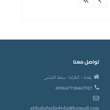
تواصل معنا
بغداد - الكرادة - ساحة الاندلس
009647728467927
althakafaaljadeda@hotmail.com