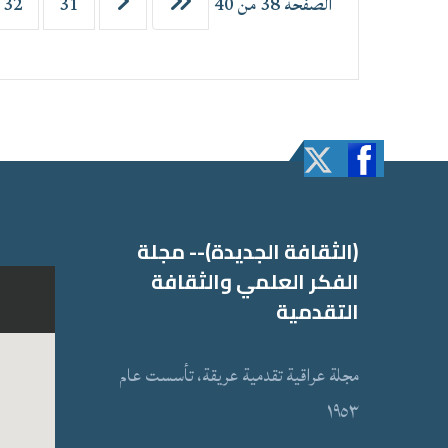
الصفحة 38 من 40
31
32
(الثقافة الجدیدة)-- مجلة
الفكر العلمي والثقافة
التقدمیة
مجلة عراقیة تقدمیة عریقة، تأسست عام
١٩٥٣