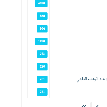
4818
828
964
1478
763
720
ة: عبد الوهاب الدايني
701
781