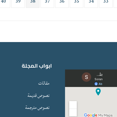
40
39
38
37
36
35
34
33
ابواب المجلة
مقالات
نصوص قدیمة
نصوص مترجمة