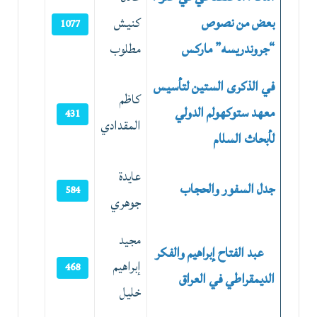
بعض من نصوص
كنيش
1077
“جروندريسه” ماركس
مطلوب
في الذكرى الستين لتأسيس
كاظم
معهد ستوكهولم الدولي
431
المقدادي
لأبحاث السلام
عايدة
جدل السفور والحجاب
584
جوهري
مجيد
عبد الفتاح إبراهيم والفكر
إبراهيم
468
الديمقراطي في العراق
خليل