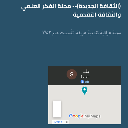
(الثقافة الجدیدة)-- مجلة الفكر العلمي
والثقافة التقدمیة
مجلة عراقیة تقدمیة عریقة، تأسست عام ١٩٥٣