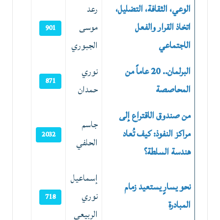
الوعي، الثقافة، التضليل،
رعد
اتخاذ القرار والفعل
موسى
901
الاجتماعي
الجبوري
البرلمان.. 20 عاماً من
نوري
871
المحاصصة
حمدان
من صندوق الاقتراع إلى
جاسم
مراكز النفوذ: كيف تُعاد
2032
الحلفي
هندسة السلطة؟
إسماعيل
نحو يسارٍ يستعيد زمام
نوري
718
المبادرة
الربيعي