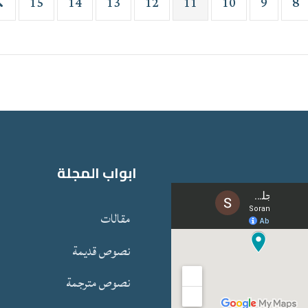
15
14
13
12
11
10
9
8
ابواب المجلة
مقالات
نصوص قدیمة
نصوص مترجمة