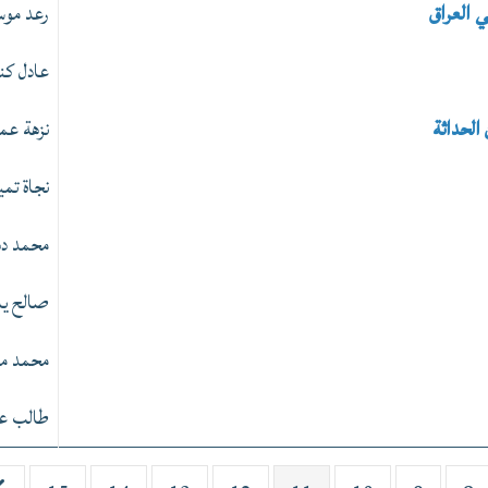
ي العراق
رعد مو
عادل ك
 الحداثة
نزهة عم
نجاة تمي
محمد د
صالح يا
محمد م
طالب عب