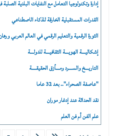
إدارة وتكنولوجيا التعامل مع النفايات البلدية الصلبة ف
القدرات المستقبلية الخارقة للذكاء الاصطناعي
الثورة الرقمية والتعليم الرقمي في العالم العربي ورهان
إشكاليــــة الهويــــة الثقافيــــة للدولــــة
التاريــــخ والســــرد ومــــأزق الحقيقـــــة
"عاصفة الصحراء".. بعد 32 عاما
نقد الحداثة عند إدغار موران
علم الفن أم فن العلم