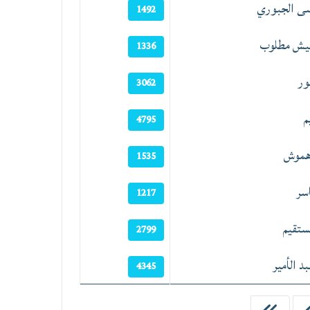
سى الجبوري
1492
نيش مطلوب
1336
ور
3062
م
4795
هموش
1535
سر
1217
ستقيم
2799
د الأمير
4345