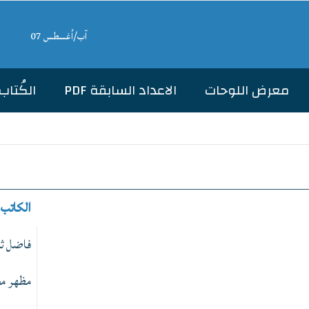
آب/أغسطس 07
معرض اللوحات
الاعداد السابقة PDF
الكُتاب
الكاتب
فاضل ثا
مظهر م