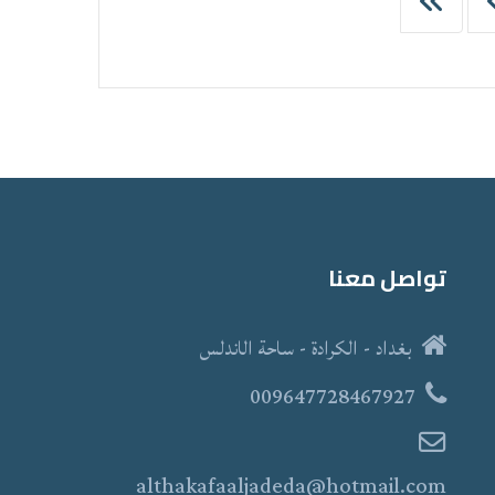
تواصل معنا
بغداد - الكرادة - ساحة الاندلس
009647728467927
althakafaaljadeda@hotmail.com